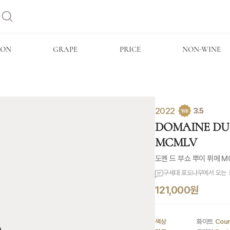
ION
GRAPE
PRICE
NON-WINE
2022
3.5
DOMAINE DU 
MCMLV
도멘 드 부쇼 뿌이 퓌메 M
구세대 포도나무에서 오는 
121,000원
색상
화이트
Coun