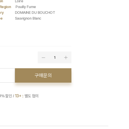
on
Loire
Region
Pouilly Fume
ry
DOMAINE DU BOUCHOT
pe
Sauvignon Blanc
1
구매문의
0
% 할인 /
13+ :
별도 협의