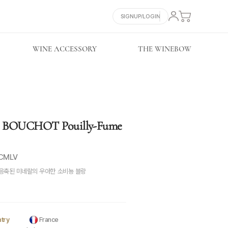
SIGNUP/LOGIN
WINE ACCESSORY
THE WINEBOW
BOUCHOT Pouilly-Fume
CMLV
응축된 미네랄의 우아한 소비뇽 블랑
try
France