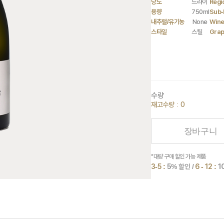
당도
드라이
Regi
용량
750ml
Sub-
내추럴/유기농
None
Wine
스타일
스틸
Gra
수량
재고수량 : 0
장바구니
*대량 구매 할인 가능 제품
3-5 :
5
% 할인 /
6 - 12 :
1