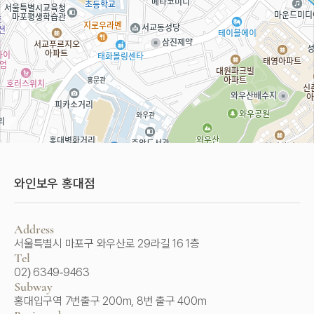
로
드
와인보우 홍대점
길
뷰
찾
지
기
도
크
Address
게
서울특별시 마포구 와우산로 29라길 16 1층
보
Tel
기
02) 6349-9463
Subway
홍대입구역 7번출구 200m, 8번 출구 400m