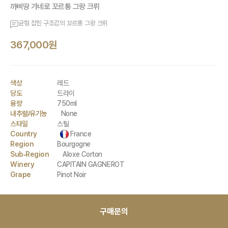
까삐땅 가네로 꼬르통 그랑 크뤼
균형 잡힌 구조감의 꼬르똥 그랑 크뤼
367,000원
색상
레드
당도
드라이
용량
750ml
내추럴/유기농
None
스타일
스틸
Country
France
Region
Bourgogne
Sub-Region
Aloxe Corton
Winery
CAPITAIN GAGNEROT
Grape
Pinot Noir
구매문의