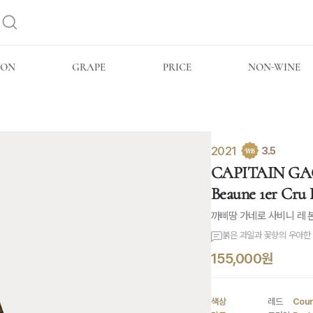
ION
GRAPE
PRICE
NON-WINE
2021
3.5
CAPITAIN GAG
Beaune 1er Cru 
까삐땅 가네로 사비니 레 
붉은 과일과 꽃향의 우아한 
155,000원
색상
레드
Coun