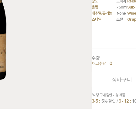
당도
드라이
Regi
용량
750ml
Sub-
내추럴/유기농
None
Wine
스타일
스틸
Gra
수량
재고수량 : 0
장바구니
*대량 구매 할인 가능 제품
3-5 :
5
% 할인 /
6 - 12 :
1