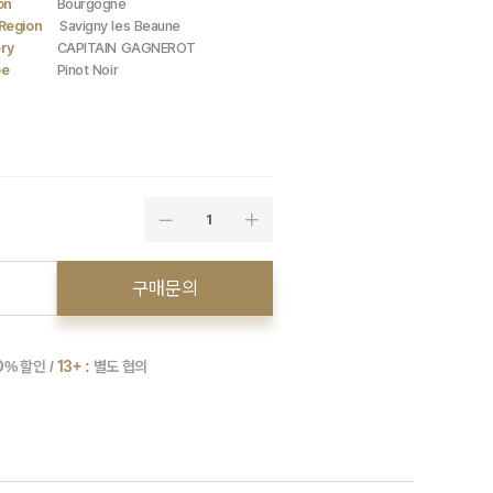
on
Bourgogne
Region
Savigny les Beaune
ry
CAPITAIN GAGNEROT
pe
Pinot Noir
1
구매문의
0
% 할인 /
13+ :
별도 협의