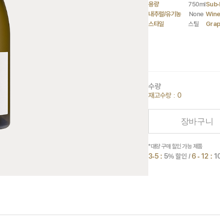
용량
750ml
Sub-
내추럴/유기농
None
Wine
스타일
스틸
Gra
수량
재고수량 : 0
장바구니
*대량 구매 할인 가능 제품
3-5 :
5
% 할인 /
6 - 12 :
1