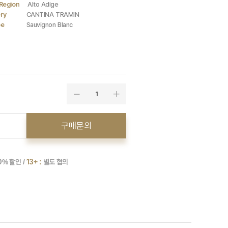
Region
Alto Adige
ry
CANTINA TRAMIN
pe
Sauvignon Blanc
1
구매문의
0
% 할인 /
13+ :
별도 협의