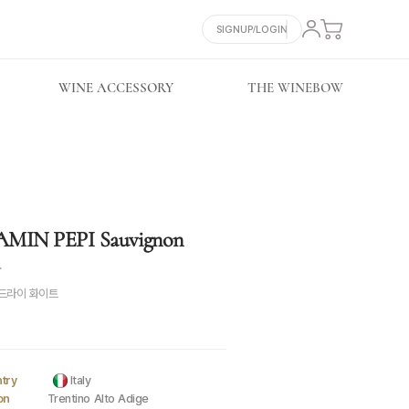
SIGNUP/LOGIN
WINE ACCESSORY
THE WINEBOW
IN PEPI Sauvignon
뇽
드라이 화이트
try
Italy
on
Trentino Alto Adige