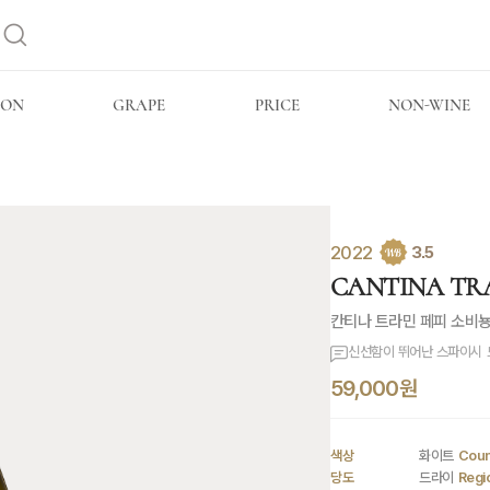
ION
GRAPE
PRICE
NON-WINE
2022
3.5
CANTINA TRAM
칸티나 트라민 페피 소비
신선함이 뛰어난 스파이시 
59,000원
색상
화이트
Coun
당도
드라이
Regi