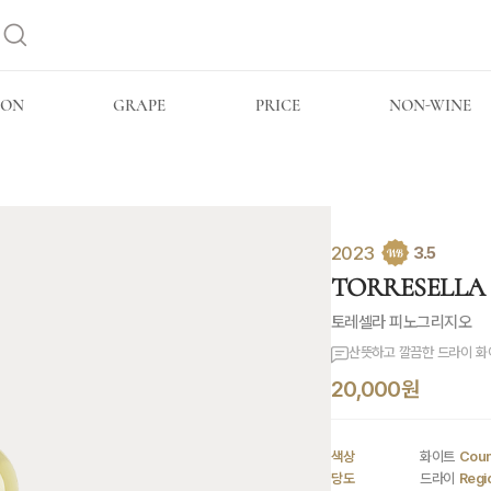
ION
GRAPE
PRICE
NON-WINE
2023
3.5
TORRESELLA P
토레셀라 피노그리지오
산뜻하고 깔끔한 드라이 화
20,000원
색상
화이트
Coun
당도
드라이
Regi