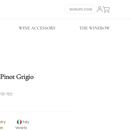
SIGNUP/LOGIN
WINE ACCESSORY
THE WINEBOW
inot Grigio
이트 와인
try
Italy
on
Veneto