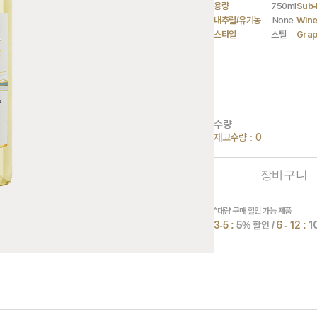
용량
750ml
Sub-
내추럴/유기농
None
Wine
스타일
스틸
Gra
수량
재고수량 : 0
장바구니
*대량 구매 할인 가능 제품
3-5 :
5
% 할인 /
6 - 12 :
1