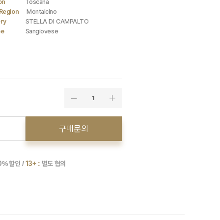
on
Toscana
Region
Montalcino
ry
STELLA DI CAMPALTO
pe
Sangiovese
1
구매문의
0
% 할인 /
13+ :
별도 협의