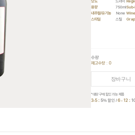
당도
드라이
Regi
용량
750ml
Sub-
내추럴/유기농
None
Wine
스타일
스틸
Gra
수량
재고수량 : 0
장바구니
*대량 구매 할인 가능 제품
3-5 :
5
% 할인 /
6 - 12 :
1