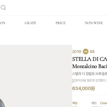
ION
GRAPE
PRICE
NON-WINE
2019
3.5
STELLA DI CA
Montalcino Bac
스텔라 디 캄팔토 브루넬로
부드러운 질감과 강건함이 
634,000원
색상
레드
Coun