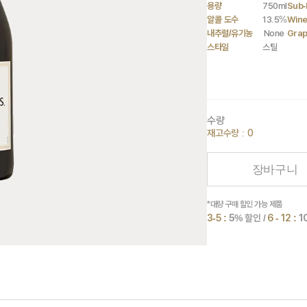
용량
750ml
Sub-
알콜 도수
13.5%
Wine
내추럴/유기농
None
Gra
스타일
스틸
수량
재고수량 : 0
장바구니
*대량 구매 할인 가능 제품
3-5 :
5
% 할인 /
6 - 12 :
1