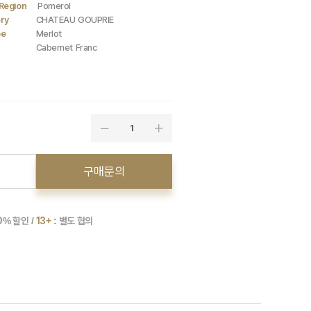
Region
Pomerol
ry
CHATEAU GOUPRIE
pe
Merlot
Cabernet Franc
1
구매문의
0
% 할인 /
13+ :
별도 협의