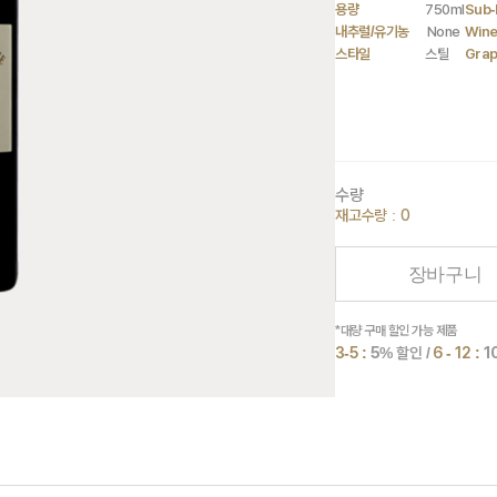
용량
750ml
Sub-
내추럴/유기농
None
Wine
스타일
스틸
Gra
수량
재고수량 : 0
장바구니
*대량 구매 할인 가능 제품
3-5 :
5
% 할인 /
6 - 12 :
1