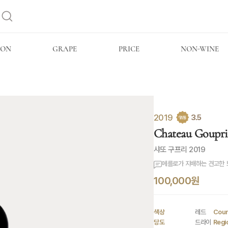
ION
GRAPE
PRICE
NON-WINE
2019
3.5
Chateau Goupri
샤또 구프리 2019
메를로가 지배하는 견고한
100,000원
색상
레드
Coun
당도
드라이
Regi