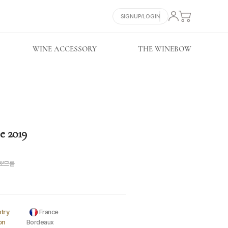
SIGNUP/LOGIN
WINE ACCESSORY
THE WINEBOW
e 2019
 뽀므롤
try
France
on
Bordeaux