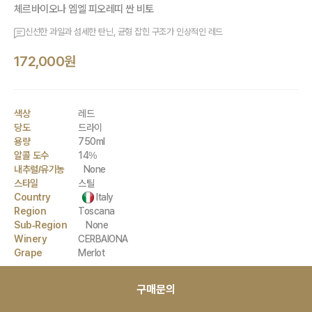
체르바이오나 엠엘 피오레띠 싼 비토
신선한 과일과 섬세한 탄닌, 균형 잡힌 구조가 인상적인 레드
172,000원
색상
레드
당도
드라이
용량
750ml
알콜 도수
14%
내추럴/유기농
None
스타일
스틸
Country
Italy
Region
Toscana
Sub-Region
None
Winery
CERBAIONA
Grape
Merlot
구매문의