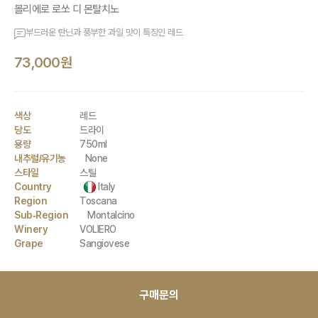
볼리에로 로쏘 디 몬탈치노
부드러운 탄닌과 풍부한 과일 맛이 특징인 레드
73,000원
색상
레드
당도
드라이
용량
750ml
내추럴/유기농
None
스타일
스틸
Country
Italy
Region
Toscana
Sub-Region
Montalcino
Winery
VOLIERO
Grape
Sangiovese
구매문의