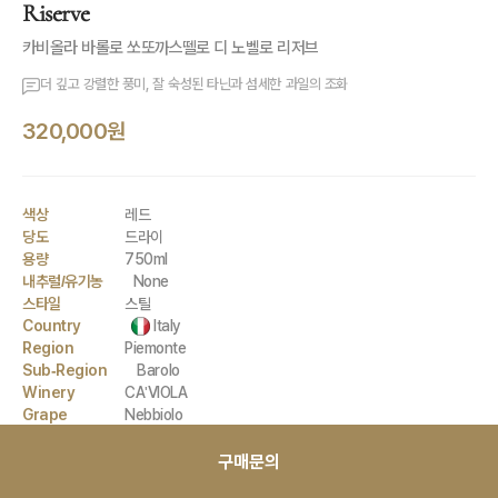
Riserve
카비올라 바롤로 쏘또까스뗄로 디 노벨로 리저브
더 깊고 강렬한 풍미, 잘 숙성된 타닌과 섬세한 과일의 조화
320,000원
색상
레드
당도
드라이
용량
750ml
내추럴/유기농
None
스타일
스틸
Country
Italy
Region
Piemonte
Sub-Region
Barolo
Winery
CA'VIOLA
Grape
Nebbiolo
구매문의