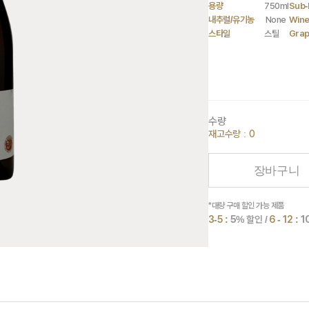
용량
750ml
Sub-
내추럴/유기농
None
Wine
스타일
스틸
Gra
수량
재고수량 : 0
장바구니
*대량 구매 할인 가능 제품
3-5 :
5
% 할인 /
6 - 12 :
1