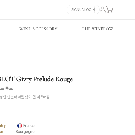
SIGNUP/LOGIN
WINE ACCESSORY
THE WINEBOW
OT Givry Prelude Rouge
루드 루즈
당한 탄닌과 과일 맛이 잘 어우러짐
try
France
on
Bourgogne