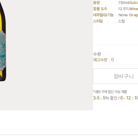
용량
750ml
Sub-
알콜 도수
12.5%
Wine
내추럴/유기농
None
Gra
스타일
스틸
수량
재고수량 : 0
장바구니
*대량 구매 할인 가능 제품
3-5 :
5
% 할인 /
6 - 12 :
1