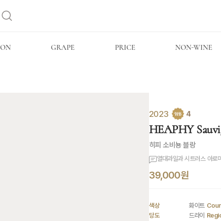
ION
GRAPE
PRICE
NON-WINE
2023
4
HEAPHY Sauvig
히피 소비뇽 블랑
열대과일과 시트러스 아로마
39,000원
색상
화이트
Coun
당도
드라이
Regi