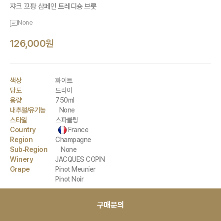
쟈크 꼬팡 샴페인 트레디숑 브룻
None
126,000원
색상
화이트
당도
드라이
용량
750ml
내추럴/유기농
None
스타일
스파클링
Country
France
Region
Champagne
Sub-Region
None
Winery
JACQUES COPIN
Grape
Pinot Meunier
Pinot Noir
구매문의