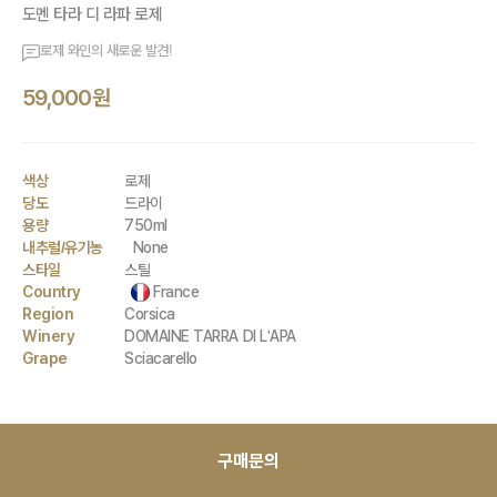
도멘 타라 디 라파 로제
로제 와인의 새로운 발견!
59,000원
색상
로제
당도
드라이
용량
750ml
내추럴/유기농
None
스타일
스틸
Country
France
Region
Corsica
Winery
DOMAINE TARRA DI L'APA
Grape
Sciacarello
구매문의
*대량 구매 할인 가능 제품