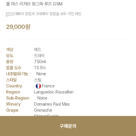
폴 마스 리저브 랑그독 루즈 GSM
신대륙의 장점과 구대륙의 장점을 모두 가진 와인
29,000원
색상
레드
당도
드라이
용량
750ml
알콜 도수
13.5%
내추럴/유기농
None
스타일
스틸
Country
France
Region
Languedoc-Roussillon
Sub-Region
None
Winery
Domaines Paul Mas
Grape
Grenache
Shiraz(Syrah)
Mourvedre
구매문의