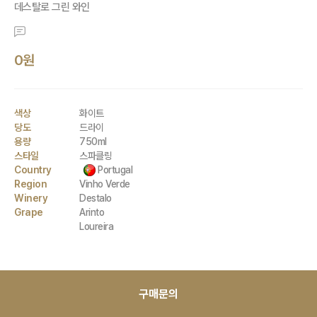
데스탈로 그린 와인
0원
색상
화이트
당도
드라이
용량
750ml
스타일
스파클링
Country
Portugal
Region
Vinho Verde
Winery
Destalo
Grape
Arinto
Loureira
구매문의
*대량 구매 할인 가능 제품
3-5 :
5
% 할인 /
6 - 12 :
10
% 할인 /
13+ :
별도 협의