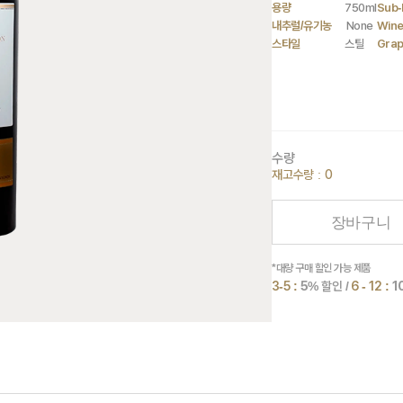
용량
750ml
Sub-
내추럴/유기농
None
Wine
스타일
스틸
Gra
수량
재고수량 : 0
장바구니
*대량 구매 할인 가능 제품
3-5 :
5
% 할인 /
6 - 12 :
1