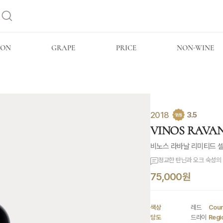
ION
GRAPE
PRICE
NON-WINE
2018
3.5
VINOS RAVANAL
비노스 라바날 리미티드 
정교한 탄닌과 오크 숙성의
75,000원
색상
레드
Coun
당도
드라이
Regi