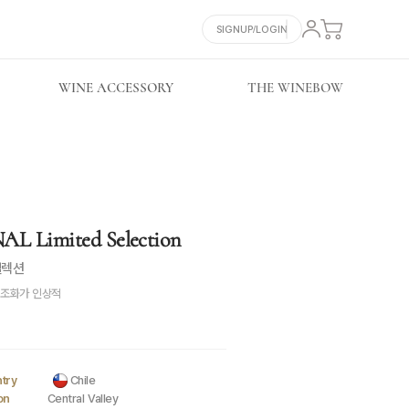
SIGNUP/LOGIN
WINE ACCESSORY
THE WINEBOW
 Limited Selection
셀렉션
 조화가 인상적
try
Chile
on
Central Valley