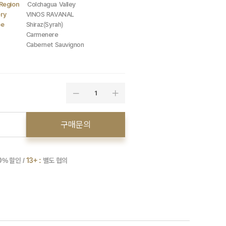
Region
Colchagua Valley
ry
VINOS RAVANAL
pe
Shiraz(Syrah)
Carmenere
Cabernet Sauvignon
1
구매문의
0
% 할인 /
13+ :
별도 협의