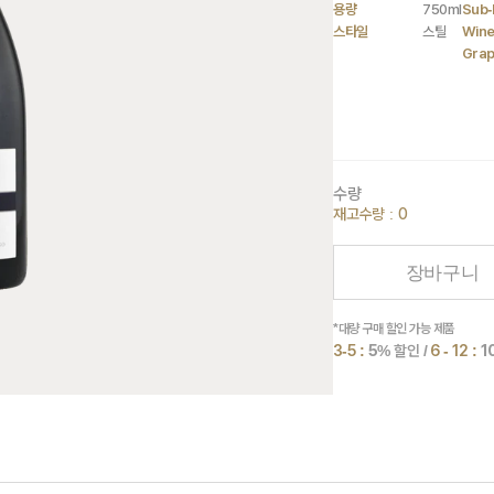
용량
750ml
Sub-
스타일
스틸
Wine
Gra
수량
재고수량 : 0
장바구니
*대량 구매 할인 가능 제품
3-5 :
5
% 할인 /
6 - 12 :
1