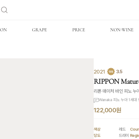
ION
GRAPE
PRICE
NON-WINE
2021
3.5
RIPPON Mature
리뽄 매이처 바인 피노 누
Wanaka 피노 누아 1세
122,000원
색상
레드
Coun
당도
드라이
Regi