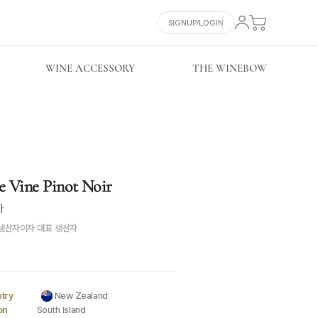
SIGNUP/LOGIN
WINE ACCESSORY
THE WINEBOW
 Vine Pinot Noir
아
대 생산자이자 대표 생산자
try
New Zealand
on
South Island