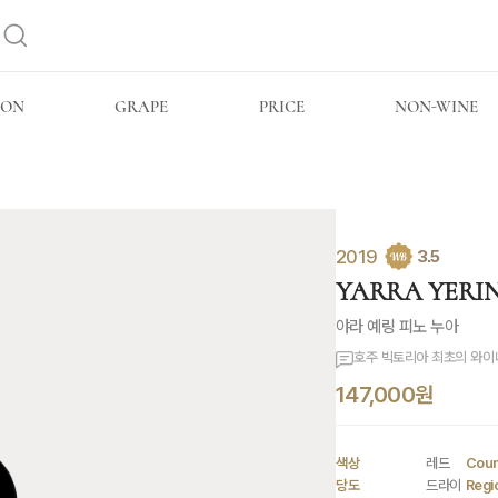
ION
GRAPE
PRICE
NON-WINE
2019
3.5
YARRA YERING
야라 예링 피노 누아
호주 빅토리아 최초의 와이너
147,000원
색상
레드
Coun
당도
드라이
Regi