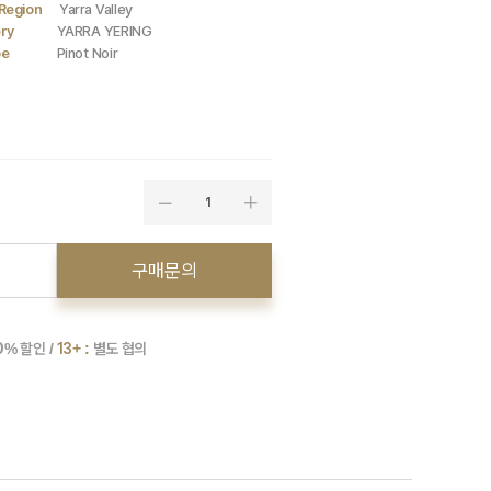
Region
Yarra Valley
ry
YARRA YERING
pe
Pinot Noir
1
구매문의
0
% 할인 /
13+ :
별도 협의