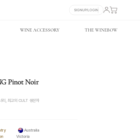
SIGNUP/LOGIN
WINE ACCESSORY
THE WINEBOW
 Pinot Noir
리, 최고의 CULT 생산자
try
Australia
on
Victoria