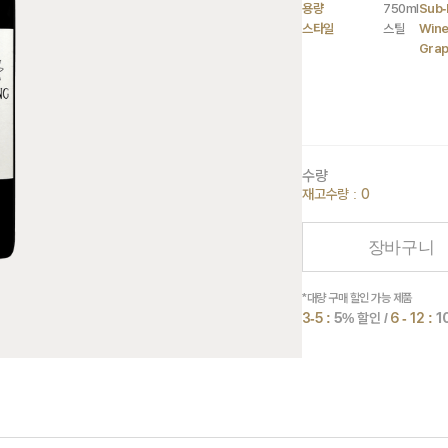
용량
750ml
Sub-
스타일
스틸
Wine
Gra
수량
재고수량 : 0
장바구니
*대량 구매 할인 가능 제품
3-5 :
5
% 할인 /
6 - 12 :
1