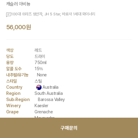
캐슬러 아비뇽
100대 쉬라즈 생산자, JH 5 Star, 바로사 1세대 와이너리
56,000원
색상
레드
당도
드라이
용량
750ml
알콜 도수
15%
내추럴/유기농
None
스타일
스틸
Country
Australia
Region
South Australia
Sub-Region
Barossa Valley
Winery
Kaesler
Grape
Grenache
Mourvedre
Shiraz(Syrah)
구매문의