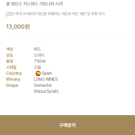
롱 와인스 치스파스 가르나챠 시라
전 세계 31개국에 와인을 유통하는 대규모 와인 생산 및 유통 회사
13,000원
색상
레드
당도
드라이
용량
750ml
스타일
스틸
Country
Spain
Winery
LONG WINES
Grape
Grenache
Shiraz(Syrah)
*대량 구매 할인 가능 제품
구매문의
3-5 :
5
% 할인 /
6 - 12 :
10
% 할인 /
13+ :
별도 협의