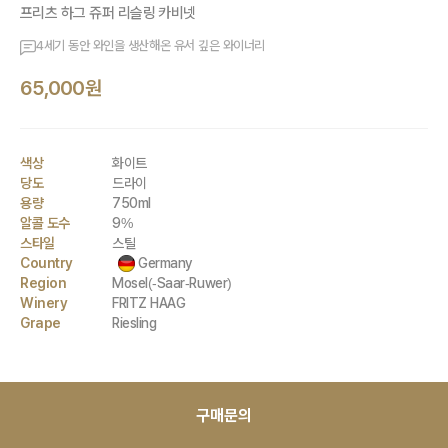
프리츠 하그 쥬퍼 리슬링 카비넷
4세기 동안 와인을 생산해온 유서 깊은 와이너리
65,000원
색상
화이트
당도
드라이
용량
750ml
알콜 도수
9%
스타일
스틸
Country
Germany
Region
Mosel(-Saar-Ruwer)
Winery
FRITZ HAAG
Grape
Riesling
구매문의
*대량 구매 할인 가능 제품