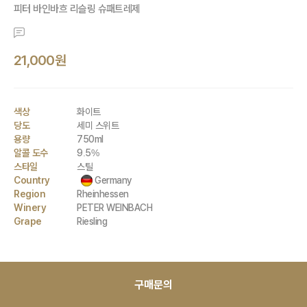
피터 바인바흐 리슬링 슈패트레제
21,000원
색상
화이트
당도
세미 스위트
용량
750ml
알콜 도수
9.5%
스타일
스틸
Country
Germany
Region
Rheinhessen
Winery
PETER WEINBACH
Grape
Riesling
구매문의
*대량 구매 할인 가능 제품