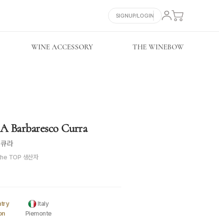
SIGNUP/LOGIN
WINE ACCESSORY
THE WINEBOW
Barbaresco Curra
 큐라
the TOP 생산자
try
Italy
on
Piemonte